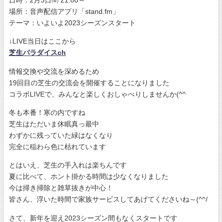
場所：音声配信アプリ「stand.fm」
テーマ：いよいよ2023シーズンスタート
↓LIVE当日はここから
芝生パラダイスch
情報交換や交流を深めるため
19回目の芝生の交流会を開催することになりました
コラボLIVEで、みんなと楽しくおしゃべりしませんか(^^
冬も本番！寒の内ですね
芝生はただいま休眠真っ最中
わずかに残っていた緑はなくなり
完全に稲わら色に枯れています
とはいえ、芝生の手入れは楽ちんです
夏に比べて、ホント掛かる時間は少なくなりました
今は掃き掃除と雑草抜きが中心！
皆さん、浮いた時間で家族サービスしてあげてくださいね～(^^/
さて、新年を迎え2023シーズン間もなくスタートです