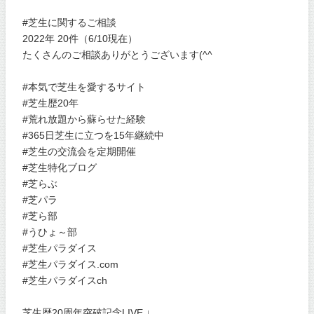
#芝生に関するご相談
2022年 20件（6/10現在）
たくさんのご相談ありがとうございます(^^
#本気で芝生を愛するサイト
#芝生歴20年
#荒れ放題から蘇らせた経験
#365日芝生に立つを15年継続中
#芝生の交流会を定期開催
#芝生特化ブログ
#芝らぶ
#芝パラ
#芝ら部
#うひょ～部
#芝生パラダイス
#芝生パラダイス.com
#芝生パラダイスch
芝生歴20周年突破記念LIVE ↓