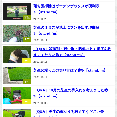
落ち葉掃除はガーデンボックスが便利😄
✨【stand.fm】
芝生
2021-10-25
芝生のミミズが地上にフンを出す理由😄
✨【stand.fm】
芝生
2021-10-19
［Q&A］殺菌剤・殺虫剤・肥料の撒く順序を教
えてください😄✨【stand.fm】
Q&A
2021-10-16
芝生の端っこの切り方は？😄✨【stand.fm】
2021-10-11
芝生
［Q&A］10月の芝生の手入れを考えました😄
✨【stand.fm】
Q&A
2021-10-03
［Q&A］芝生の低刈りを教えてください😄