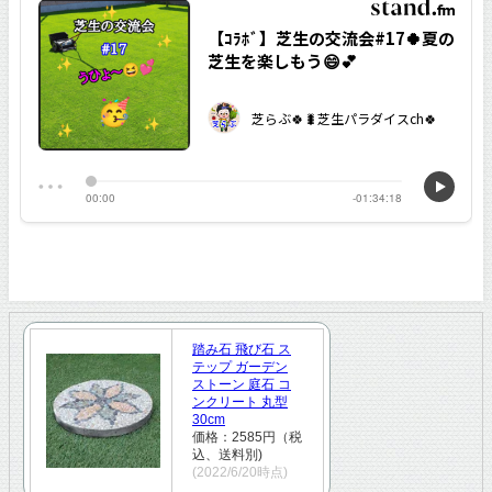
踏み石 飛び石 ス
テップ ガーデン
ストーン 庭石 コ
ンクリート 丸型
30cm
価格：2585円（税
込、送料別)
(2022/6/20時点)