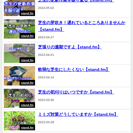
2022-05-02
stand.fm
芝生の芽吹き！遅れているところありませんか
【stand.fm】
stand.fm
2022-04-27
芝張りの適期ですよ【stand.fm】
2022-04-21
stand.fm
軟弱な芝生にしたくない【stand.fm】
2022-04-14
stand.fm
芝生の初刈りはいつですか【stand.fm】
2022-03-30
stand.fm
ミミズ対策どうしていますか【stand.fm】
2022-03-28
stand.fm