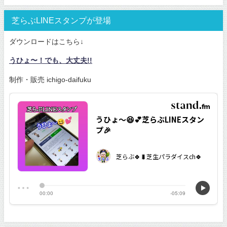
芝らぶLINEスタンプが登場
ダウンロードはこちら↓
うひょ〜！でも、大丈夫!!
制作・販売 ichigo-daifuku