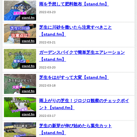
雨を予想して肥料散布【stand.fm】
2022-03-23
stand.fm
芝生に川砂を撒いたら注意すべきこと
【stand.fm】
stand.fm
2022-03-21
ガーデンスパイクで簡単芝生エアレーション
【stand.fm】
stand.fm
2022-03-20
芝生をはがすって大変【stand.fm】
2022-03-18
stand.fm
雨上がりの芝生！ジロジロ観察のチェックポイ
ント【stand.fm】
stand.fm
2022-03-17
芝生の新芽が伸び始めたら葉先カット
【stand.fm】