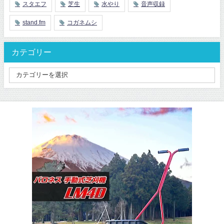
スタエフ
芝生
水やり
音声収録
stand.fm
コガネムシ
カテゴリー