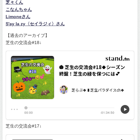
芝々くん
こなんちゃん
Limoneさん
S'ay la zy〈セイラジィ〉さん
【過去のアーカイブ】
芝生の交流会#18↓
芝生の交流会#17↓