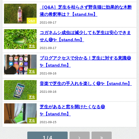
［Q&A］芝生を枯らさず野良猫に効果的な木酢
液の希釈率は？【stand.fm】
Q&A
2021-09-17
コガネムシ成虫は減少しても芝生は安心できま
せん😅✨【stand.fm】
芝生
2021-09-17
ブログアクセスで分かる！芝生に対する意識😄
✨【stand.fm】
芝生
2021-09-16
音楽で芝生の手入れを楽しく😄✨【stand.fm】
2021-09-16
芝生
芝生があると窓を開けたくなる😄
✨【stand.fm】
芝生
2021-09-15
1 / 4