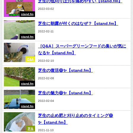
芝生の低刈りは刃を痛めやすい【stand.fm】
2022-03-02
stand.fm
芝生に朝露が付くのはなぜ？【stand.fm】
2022-02-11
stand.fm
［Q&A］スーパーグリーンフードの臭いが気に
なる✨【stand.fm】
Q&A
2022-02-10
芝生の復活😄✨【stand.fm】
2022-02-08
stand.fm
芝生の魅力😄✨【stand.fm】
2022-02-04
stand.fm
芝生の止め肥と刈り止めのタイミング😄
✨【stand.fm】
芝生
2021-11-10