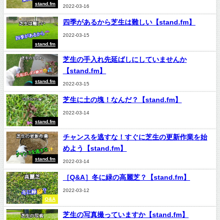
stand.fm
2022-03-16
四季があるから芝生は難しい【stand.fm】
2022-03-15
stand.fm
芝生の手入れ先延ばしにしていませんか
【stand.fm】
stand.fm
2022-03-15
芝生に土の塊！なんだ？【stand.fm】
2022-03-14
stand.fm
チャンスを逃すな！すぐに芝生の更新作業を始
めよう【stand.fm】
stand.fm
2022-03-14
［Q&A］冬に緑の高麗芝？【stand.fm】
2022-03-12
Q&A
芝生の写真撮っていますか【stand.fm】