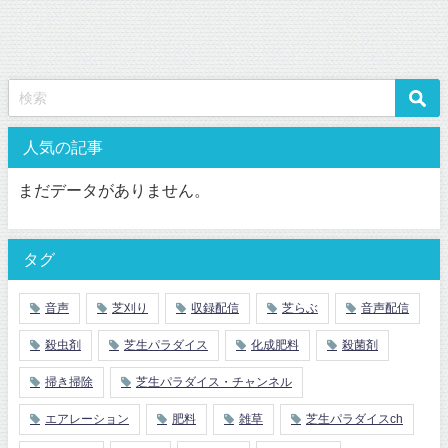
人気の記事
まだデータがありません。
タグ
音声
芝刈り
収録配信
芝らぶ
音声配信
殺虫剤
芝生パラダイス
化成肥料
殺菌剤
掃き掃除
芝生パラダイス・チャンネル
エアレーション
肥料
雑草
芝生パラダイスch