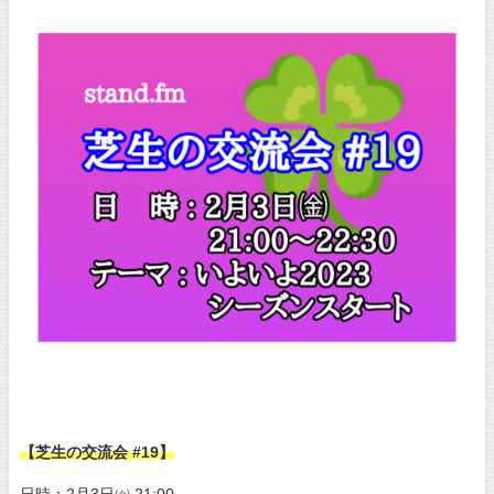
【芝生の交流会 #19】
日時：2月3日㈮ 21:00～