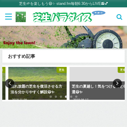
芝生🌱を楽しもう😄✨ stand.fm毎朝6:30からLIVE📻💕
おすすめ記事
芝生
芝生
荒れ放題の芝生を復活させる方
芝生の夏越し！気をつけること6
法を分かりやすく解説😃✨
選😃✨
2018-11-09
2019-06-17