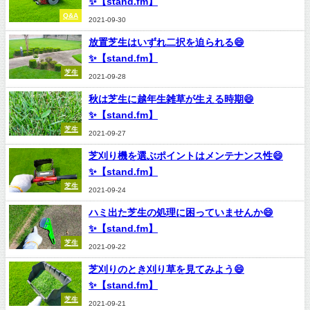
✨【stand.fm】
Q&A
2021-09-30
放置芝生はいずれ二択を迫られる😄
✨【stand.fm】
芝生
2021-09-28
秋は芝生に越年生雑草が生える時期😄
✨【stand.fm】
芝生
2021-09-27
芝刈り機を選ぶポイントはメンテナンス性😄
✨【stand.fm】
芝生
2021-09-24
ハミ出た芝生の処理に困っていませんか😄
✨【stand.fm】
芝生
2021-09-22
芝刈りのとき刈り草を見てみよう😄
✨【stand.fm】
芝生
2021-09-21